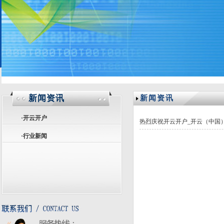
新闻资讯
新闻资讯
·开云开户
热烈庆祝开云开户_开云（中国
·行业新闻