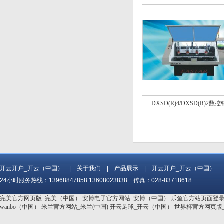
DXSD(R)4/DXSD(R)2数
开云开户_开云（中国）
|
关于我们
|
产品展示
|
开云开户_开云（中国）
24小时服务热线：13968847858 13608023838 传真：028-83718618
完美官方网页版_完美（中国）
安博电子官方网站_安博（中国）
乐鱼官方站页面登录
wanbo（中国）
米兰官方网站_米兰(中国)
开云足球_开云（中国）
世界杯官方网页版