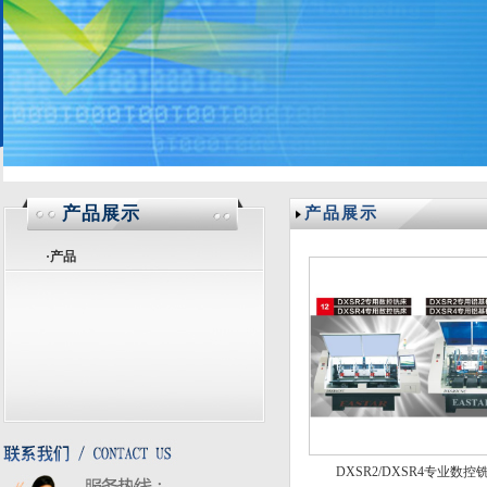
产品展示
产品展示
·产品
DXSR2/DXSR4专业数控铣床