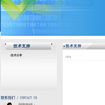
技术支持
技术支持
·技术分享
1111