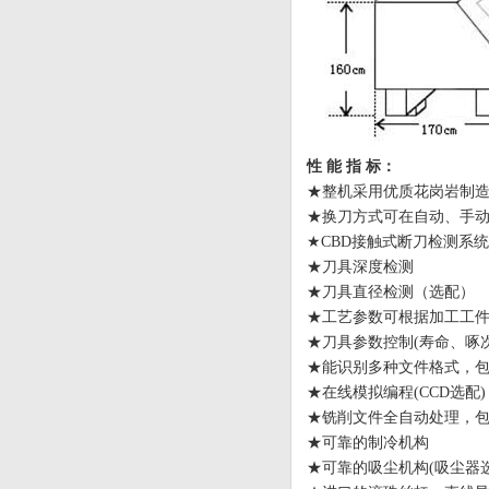
性 能 指 标：
★整机采用优质花岗岩制造
★换刀方式可在自动、手
★CBD接触式断刀检测系
★刀具深度检测
★刀具直径检测（选配）
★工艺参数可根据加工工
★刀具参数控制(寿命、啄
★能识别多种文件格式，包括Excel
★在线模拟编程(CCD选配)
★铣削文件全自动处理，
★可靠的制冷机构
★可靠的吸尘机构(吸尘器选