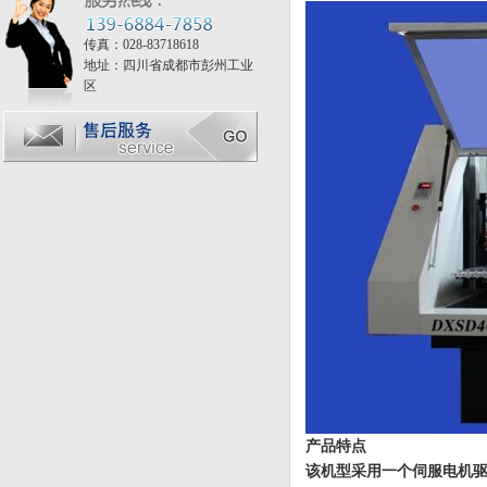
传真：028-83718618
地址：四川省成都市彭州工业
区
产品特点
该机型采用一个伺服电机