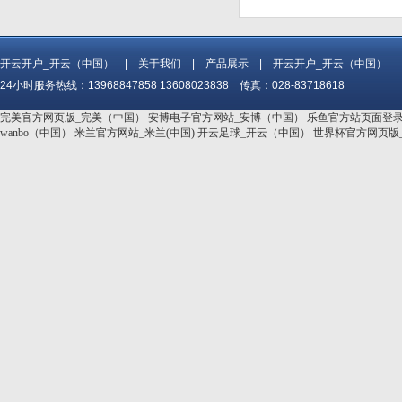
开云开户_开云（中国）
|
关于我们
|
产品展示
|
开云开户_开云（中国）
24小时服务热线：13968847858 13608023838 传真：028-83718618
完美官方网页版_完美（中国）
安博电子官方网站_安博（中国）
乐鱼官方站页面登录
wanbo（中国）
米兰官方网站_米兰(中国)
开云足球_开云（中国）
世界杯官方网页版