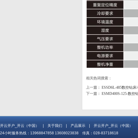
相关热词搜索：
上一篇：
ESSD6L-485数控钻床
下一篇：
ESMD400S-125-数控
开云开户_开云（中国）
|
关于我们
|
产品展示
|
开云开户_开云（中国）
24小时服务热线：13968847858 13608023838 传真：028-83718618