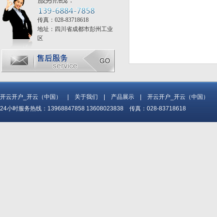
传真：028-83718618
地址：四川省成都市彭州工业
区
开云开户_开云（中国）
|
关于我们
|
产品展示
|
开云开户_开云（中国）
24小时服务热线：13968847858 13608023838 传真：028-83718618