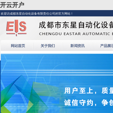
开云开户
欢迎访成都东星自动化设备有限责任公司的官方网站！