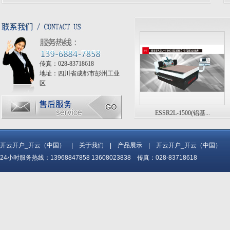
传真：028-83718618
地址：四川省成都市彭州工业
区
ESSR2L-1500(铝基...
开云开户_开云（中国）
|
关于我们
|
产品展示
|
开云开户_开云（中国）
24小时服务热线：13968847858 13608023838 传真：028-83718618