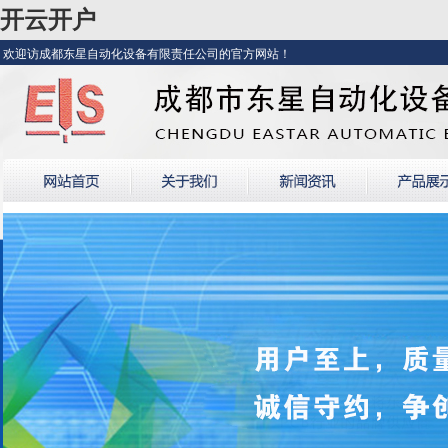
开云开户
欢迎访成都东星自动化设备有限责任公司的官方网站！