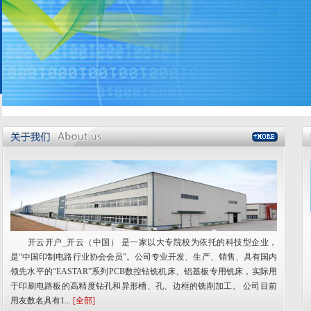
开云开户_开云（中国） 是一家以大专院校为依托的科技型企业，
是“中国印制电路行业协会会员”。公司专业开发、生产、销售、具有国内
领先水平的“EASTAR”系列PCB数控钻铣机床、铝基板专用铣床，实际用
于印刷电路板的高精度钻孔和异形槽、孔、边框的铣削加工。 公司目前
用友数名具有1...
[全部]