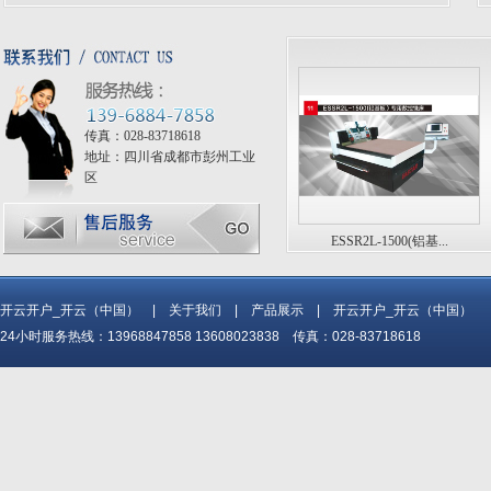
传真：028-83718618
地址：四川省成都市彭州工业
区
ESSR2L-1500(铝基...
开云开户_开云（中国）
|
关于我们
|
产品展示
|
开云开户_开云（中国）
24小时服务热线：13968847858 13608023838 传真：028-83718618