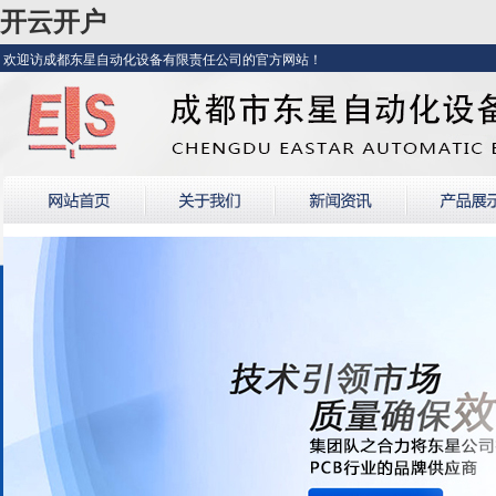
开云开户
欢迎访成都东星自动化设备有限责任公司的官方网站！