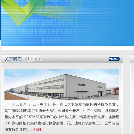
开云开户_开云（中国） 是一家以大专院校为依托的科技型企业，
是“中国印制电路行业协会会员”。公司专业开发、生产、销售、具有国内
领先水平的“EASTAR”系列PCB数控钻铣机床、铝基板专用铣床，实际用
于印刷电路板的高精度钻孔和异形槽、孔、边框的铣削加工。 公司目前
用友数名具有1...
[全部]