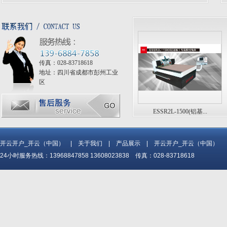
传真：028-83718618
地址：四川省成都市彭州工业
区
ESSR2L-1500(铝基...
开云开户_开云（中国）
|
关于我们
|
产品展示
|
开云开户_开云（中国）
24小时服务热线：13968847858 13608023838 传真：028-83718618