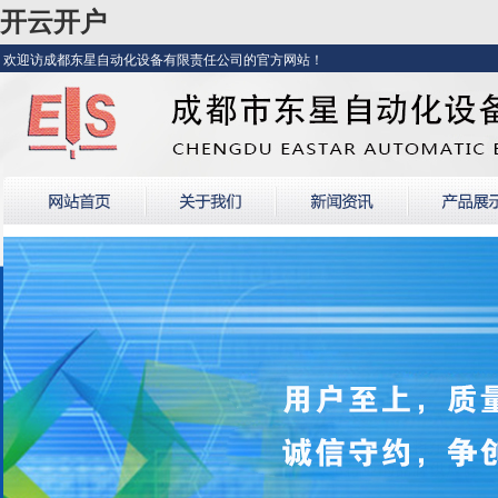
开云开户
欢迎访成都东星自动化设备有限责任公司的官方网站！