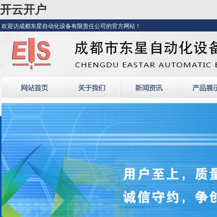
开云开户
欢迎访成都东星自动化设备有限责任公司的官方网站！