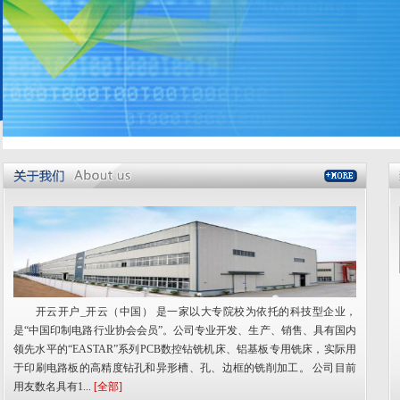
开云开户_开云（中国） 是一家以大专院校为依托的科技型企业，
是“中国印制电路行业协会会员”。公司专业开发、生产、销售、具有国内
领先水平的“EASTAR”系列PCB数控钻铣机床、铝基板专用铣床，实际用
于印刷电路板的高精度钻孔和异形槽、孔、边框的铣削加工。 公司目前
用友数名具有1...
[全部]