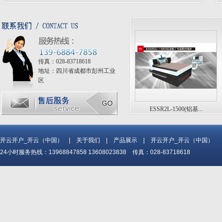
传真：028-83718618
地址：四川省成都市彭州工业
区
ESSR2L-1500(铝基...
开云开户_开云（中国）
|
关于我们
|
产品展示
|
开云开户_开云（中国）
24小时服务热线：13968847858 13608023838 传真：028-83718618