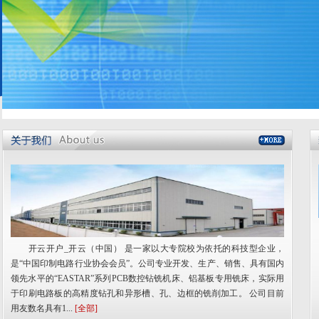
开云开户_开云（中国） 是一家以大专院校为依托的科技型企业，
是“中国印制电路行业协会会员”。公司专业开发、生产、销售、具有国内
领先水平的“EASTAR”系列PCB数控钻铣机床、铝基板专用铣床，实际用
于印刷电路板的高精度钻孔和异形槽、孔、边框的铣削加工。 公司目前
用友数名具有1...
[全部]