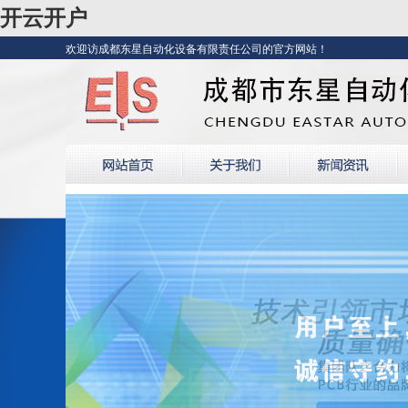
开云开户
欢迎访成都东星自动化设备有限责任公司的官方网站！