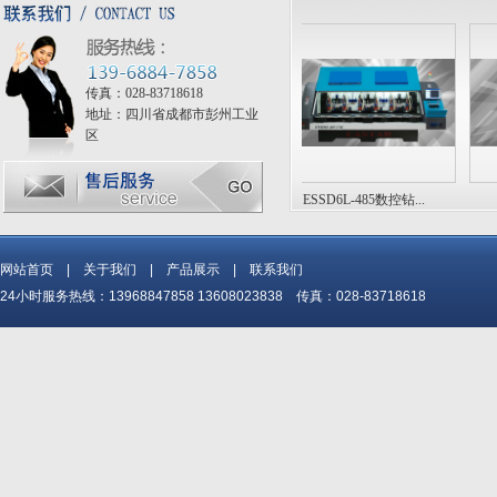
传真：028-83718618
地址：四川省成都市彭州工业
区
.
ESSD4L-540数控钻床/铣床
ESSD6L-485数控钻...
ES
网站首页
|
关于我们
|
产品展示
|
联系我们
24小时服务热线：13968847858 13608023838 传真：028-83718618